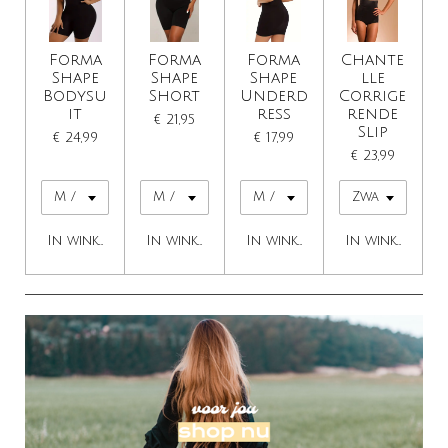
Forma
Forma
Forma
Chante
Shape
Shape
Shape
lle
Bodysu
Short
Underd
Corrige
it
ress
rende
€ 21,95
Slip
€ 24,99
€ 17,99
€ 23,99
In winkelwagen
In winkelwagen
In winkelwagen
In winkelwage