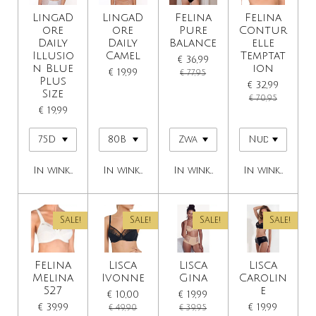
LingaD
LingaD
Felina
Felina
ore
ore
Pure
Contur
Daily
Daily
Balance
elle
Illusio
Camel
Temptat
€ 36,99
n Blue
ion
€ 19,99
€ 77,95
Plus
€ 32,99
Size
€ 70,95
€ 19,99
In winkelwagen
In winkelwagen
In winkelwagen
In winkelwage
Sale!
Sale!
Sale!
Sale!
Felina
Lisca
Lisca
Lisca
Melina
Ivonne
Gina
Carolin
527
e
€ 10,00
€ 19,99
€ 39,99
€ 19,99
€ 49,90
€ 39,95