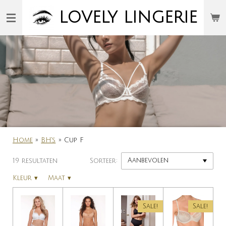
Ga
LOVELY
LINGERIE
direct
naar
de
hoofdinhoud
Home
»
BH's
»
Cup F
19 resultaten
Sorteer:
Kleur
▾
Maat
▾
Sale!
Sale!