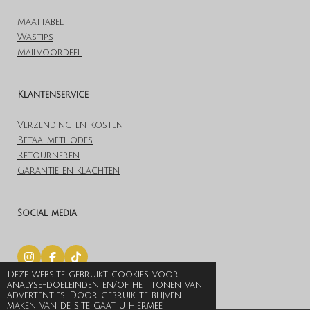
Maattabel
Wastips
Mailvoordeel
Klantenservice
Verzending en kosten
Betaalmethodes
Retourneren
Garantie en klachten
Social media
I
F
T
n
a
i
Deze website gebruikt cookies voor
© 2019 Lovelylingerieoutlet.nl
s
c
k
analyse-doeleinden en/of het tonen van
t
e
T
Powered by
JouwWeb
advertenties. Door gebruik te blijven
a
b
o
maken van de site gaat u hiermee