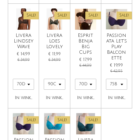
Sale!
Sale!
Sale!
Sale!
Livera
Livera
Esprit
Passion
Lindsey
Loes
Benja
ata Let's
Wave
Lovely
Big
Play
Cups
Balcon
€ 14,99
€ 11,99
ette
€ 17,99
€ 34,99
€ 34,99
€ 19,99
€ 44,99
€ 42,95
In winkelwagen
In winkelwagen
In winkelwagen
In winkelwage
Sale!
Sale!
Sale!