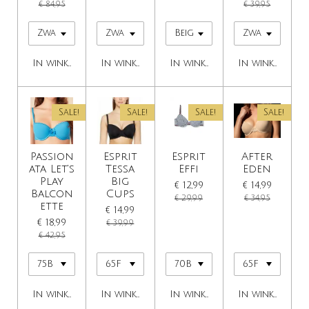
€ 84,95
€ 39,95
In winkelwagen
In winkelwagen
In winkelwagen
In winkelwage
Sale!
Sale!
Sale!
Sale!
Passion
Esprit
Esprit
After
ata Let's
Tessa
Effi
Eden
Play
Big
€ 12,99
€ 14,99
Balcon
Cups
€ 29,99
€ 34,95
ette
€ 14,99
€ 18,99
€ 39,99
€ 42,95
In winkelwagen
In winkelwagen
In winkelwagen
In winkelwage