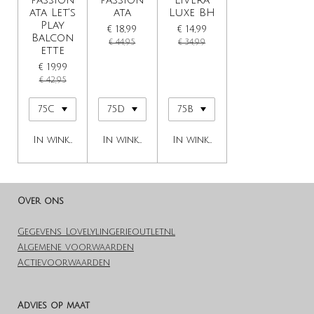
Passion
Passion
Livera
ata Let's
ata
Luxe BH
Play
€ 18,99
€ 14,99
Balcon
€ 44,95
€ 34,99
ette
€ 19,99
€ 42,95
In winkelwagen
In winkelwagen
In winkelwagen
Over ons
Gegevens Lovelylingerieoutlet.nl
Algemene voorwaarden
Actievoorwaarden
Advies op maat