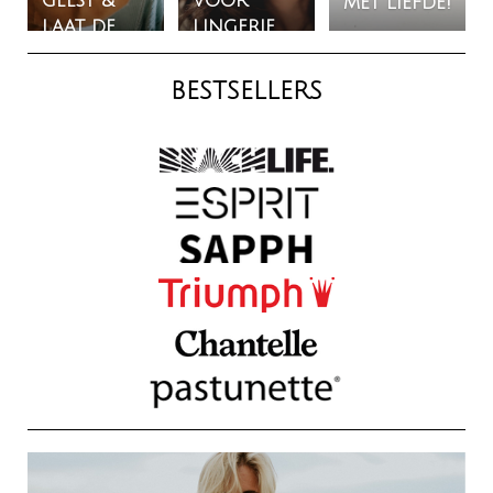
geest &
voor
met liefde!
laat de
lingerie
lente In je
die bij mij
lingerie!
past!
BESTSELLERS