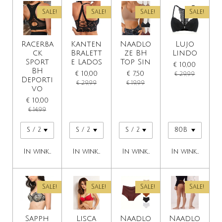
Sale!
Sale!
Sale!
Sale!
Racerba
Kanten
Naadlo
Lujo
ck
Bralett
ze BH
Lindo
Sport
e Lados
Top Sin
€ 10,00
BH
€ 10,00
€ 7,50
€ 29,99
Deporti
€ 29,99
€ 19,99
vo
€ 10,00
€ 14,99
In winkelwagen
In winkelwagen
In winkelwagen
In winkelwage
Sale!
Sale!
Sale!
Sale!
Sapph
Lisca
Naadlo
Naadlo