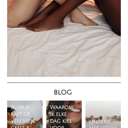
BLOG
Ruim je
Waarom
kast op,
ik elke
verfris je
dag kies
Lingerie