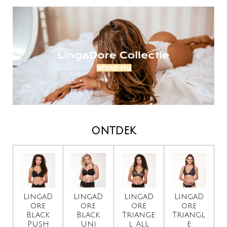
ontdek
LingaD
LingaD
LingaD
LingaD
ore
ore
ore
ore
Black
Black
Triange
Triangl
Push
Uni
l All
e