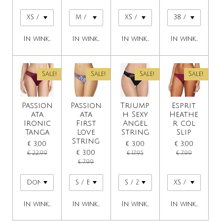
In winkelwagen
In winkelwagen
In winkelwagen
In winkelwage
Sale!
Sale!
Sale!
Sale!
Passion
Passion
Triump
Esprit
ata
ata
h Sexy
Heathe
Ironic
First
Angel
r col
Tanga
Love
String
Slip
String
€ 3,00
€ 3,00
€ 3,00
€ 3,00
€ 22,99
€ 17,95
€ 7,99
€ 7,99
In winkelwagen
In winkelwagen
In winkelwagen
In winkelwage