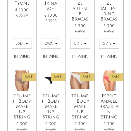
Tyone
Irina
ze
ze
Soft
Taillesli
Taillest
€ 10,00
p
ring
€ 10,00
€ 36,99
Bragas
Bragas
€ 39,95
€ 3,00
€ 3,00
€ 4,99
€ 4,99
In winkelwagen
In winkelwagen
In winkelwagen
In winkelwage
Sale!
Sale!
Sale!
Sale!
Triump
Triump
Triump
Esprit
h Body
h Body
h Body
Anabel
Make
Make
Make
Brazilia
Up
Up
Up
n
String
String
String
String
€ 3,00
€ 3,00
€ 3,00
€ 3,00
€ 12,95
€ 12,95
€ 12,95
€ 7,99