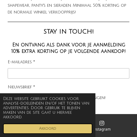
shapewear, panty's en sieraden. Minimaal 50% korting op
de normale winkel verkoopprijs!
STAY IN
TOUCH!
En ontvang als dank voor je aanmelding
10% extra korting op je volgende aankoop!
E-mailadres *
Nieuwsbrief *
Ja, ik wil graag de nieuwsbrief ontvangen!
Deze website gebruikt cookies voor
analyse-doeleinden en/of het tonen van
advertenties. Door gebruik te blijven
INSCHRIJVEN
maken van de site gaat u hiermee
akkoord.
Akkoord
E-mailadres
Instagram
VOLG ONS OOK OP