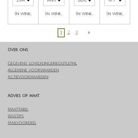
In winkelwagen
In winkelwagen
In winkelwagen
In winkelwage
1
2
3
Over ons
Gegevens Lovelylingerieoutlet.nl
Algemene voorwaarden
Actievoorwaarden
Advies op maat
Maattabel
Wastips
Mailvoordeel