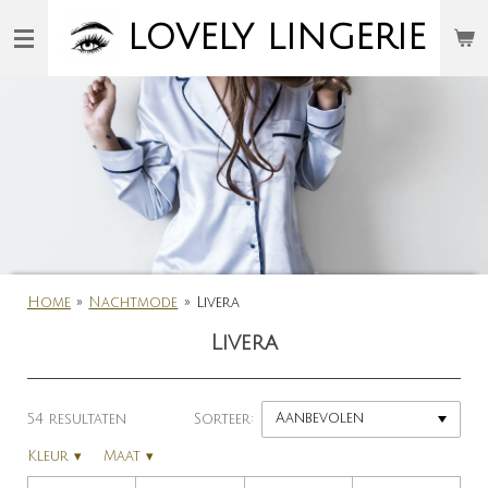
Ga
LOVELY
LINGERIE
direct
naar
de
hoofdinhoud
Home
»
Nachtmode
»
Livera
Livera
54 resultaten
Sorteer:
Kleur
▾
Maat
▾