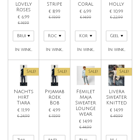
Lovely
Stripe
Coral
Holly
Roses
€ 8,99
€ 6,99
€ 10,99
€ 6,99
€ 19,99
€ 14,99
€ 22,99
€ 14,99
In winkelwagen
In winkelwagen
In winkelwagen
In winkelwage
Sale!
Sale!
Sale!
Sale!
Nachts
Pyjamab
Femilet
Livera
hirt
roek
Maja
Sweater
Tiara
Bob
Sweater
Knitted
Lounge
€ 11,99
€ 4,99
€ 14,99
wear
€ 24,99
€ 19,99
€ 49,99
€ 14,99
€ 44,99