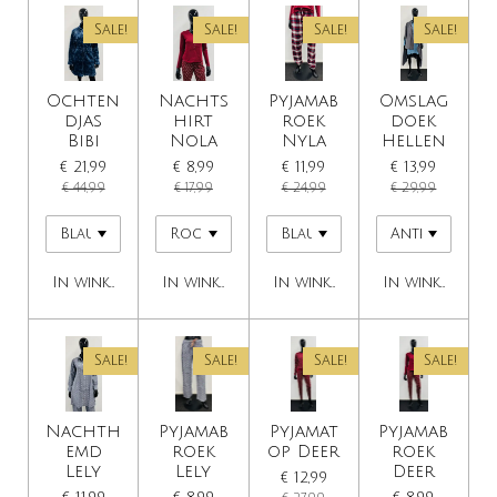
Sale!
Sale!
Sale!
Sale!
Ochten
Nachts
Pyjamab
Omslag
djas
hirt
roek
doek
Bibi
Nola
Nyla
Hellen
€ 21,99
€ 8,99
€ 11,99
€ 13,99
€ 44,99
€ 17,99
€ 24,99
€ 29,99
In winkelwagen
In winkelwagen
In winkelwagen
In winkelwage
Sale!
Sale!
Sale!
Sale!
Nachth
Pyjamab
Pyjamat
Pyjamab
emd
roek
op Deer
roek
Lely
Lely
Deer
€ 12,99