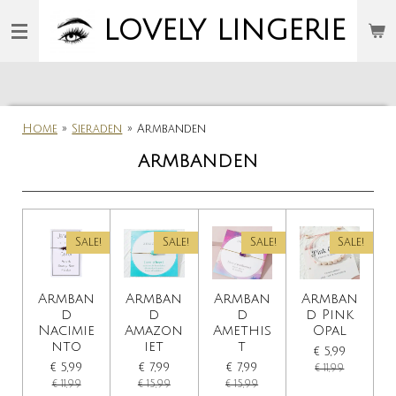
Ga
LOVELY
LINGERIE
direct
naar
de
hoofdinhoud
Home
»
Sieraden
»
Armbanden
ARMBANDEN
Sale!
Sale!
Sale!
Sale!
Armban
Armban
Armban
Armban
d
d
d
d Pink
Nacimie
Amazon
Amethis
Opal
nto
iet
t
€ 5,99
€ 5,99
€ 7,99
€ 7,99
€ 11,99
€ 11,99
€ 15,99
€ 15,99