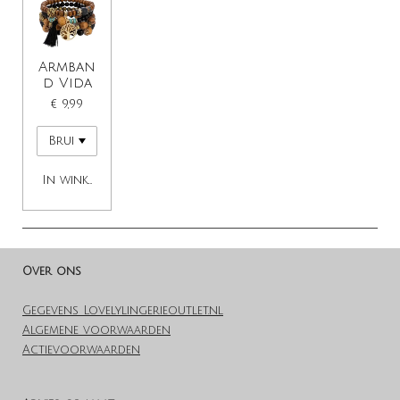
Armban
d Vida
€ 9,99
In winkelwagen
Over ons
Gegevens Lovelylingerieoutlet.nl
Algemene voorwaarden
Actievoorwaarden