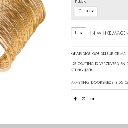
Kleur
In winkelwage
Geweldige goudkleurige ma
De coating is verzilverd en
stevig ijzer.
Afmeting: doorsnede is 5,5 cm,
D
D
S
e
e
h
l
e
a
e
l
r
n
e