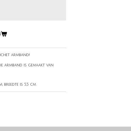
n
nchet armband!
 de armband is gemaakt van
 breedte is 5,5 cm.