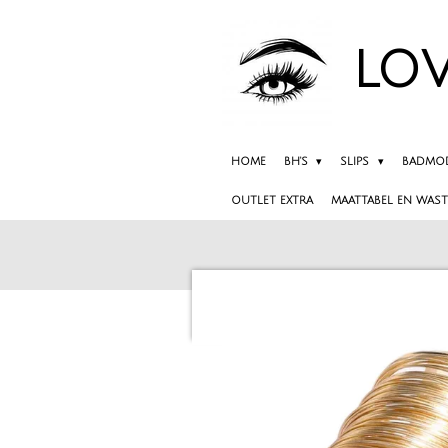
Ga
direct
LOV
naar
de
hoofdinhoud
HOME
BH'S
SLIPS
BADMO
OUTLET EXTRA
MAATTABEL EN WAST