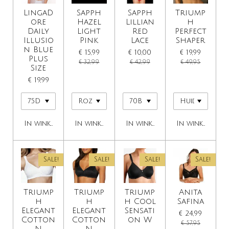
LingaD
Sapph
Sapph
Triump
ore
Hazel
Lillian
h
Daily
Light
Red
Perfect
Illusio
Pink
Lace
Shaper
n Blue
€ 15,99
€ 10,00
€ 19,99
Plus
€ 32,99
€ 42,99
€ 49,95
Size
€ 19,99
In winkelwagen
In winkelwagen
In winkelwagen
In winkelwage
Sale!
Sale!
Sale!
Sale!
Triump
Triump
Triump
Anita
h
h
h Cool
Safina
Elegant
Elegant
Sensati
€ 24,99
Cotton
Cotton
on W
€ 57,95