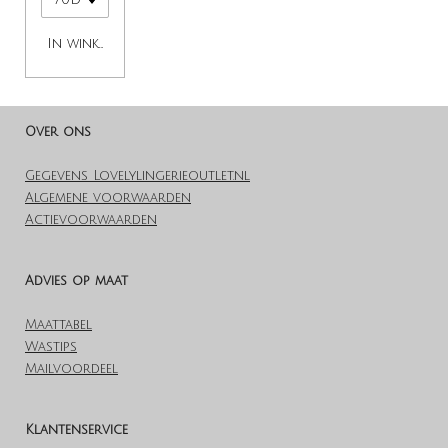
In winkelwagen
Over ons
Gegevens Lovelylingerieoutlet.nl
Algemene voorwaarden
Actievoorwaarden
Advies op maat
Maattabel
Wastips
Mailvoordeel
Klantenservice