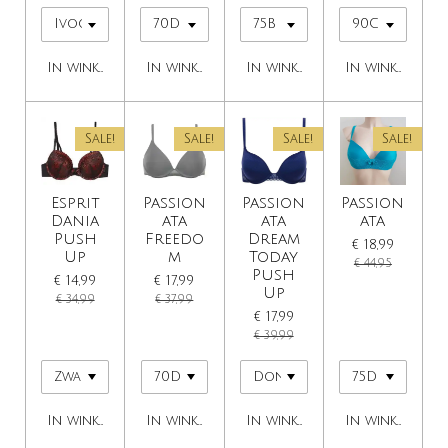
In winkelwagen
In winkelwagen
In winkelwagen
In winkelwage
Sale!
Sale!
Sale!
Sale!
Esprit
Passion
Passion
Passion
Dania
ata
ata
ata
Push
Freedo
Dream
€ 18,99
Up
m
Today
€ 44,95
Push
€ 14,99
€ 17,99
Up
€ 34,99
€ 37,99
€ 17,99
€ 39,99
In winkelwagen
In winkelwagen
In winkelwagen
In winkelwage