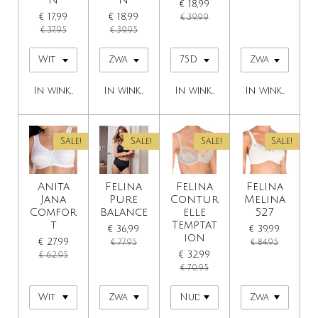
N
N
€ 18,99
€ 17,99
€ 18,99
€ 39,99
€ 37,95
€ 39,95
In winkelwagen
In winkelwagen
In winkelwagen
In winkelwage
Sale!
Sale!
Sale!
Sale!
Anita
Felina
Felina
Felina
Jana
Pure
Contur
Melina
Comfor
Balance
elle
527
t
Temptat
€ 36,99
€ 39,99
ion
€ 27,99
€ 77,95
€ 84,95
€ 32,99
€ 62,95
€ 70,95