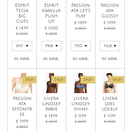
Esprit
Esprit
Passion
Passion
Tessa
Kamilla
ata Let's
ata
Big
Push
Play
Glossy
Cups
Up
€ 19,99
€ 19,99
€ 14,99
€ 10,00
€ 44,95
€ 44,99
€ 39,99
€ 34,99
In winkelwagen
In winkelwagen
In winkelwagen
In winkelwage
Sale!
Sale!
Sale!
Sale!
Passion
Livera
Livera
Livera
ata
Lindsey
Lindsey
Loes
Effontr
Wave
Shiny
Lovely
ee
€ 14,99
€ 11,99
€ 11,99
€ 19,99
€ 34,99
€ 34,99
€ 34,99
€ 44,99