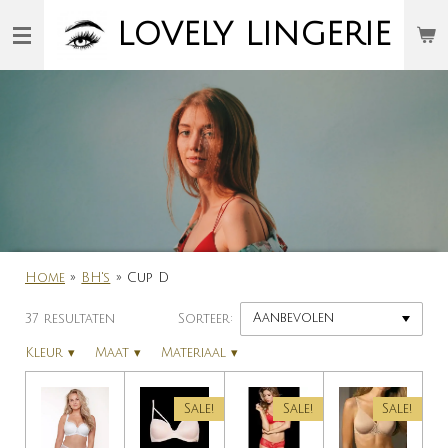
Ga
LOVELY
LINGERIE
direct
naar
de
hoofdinhoud
Home
»
BH's
»
Cup D
37 resultaten
Sorteer:
Kleur
▾
Maat
▾
Materiaal
▾
Sale!
Sale!
Sale!