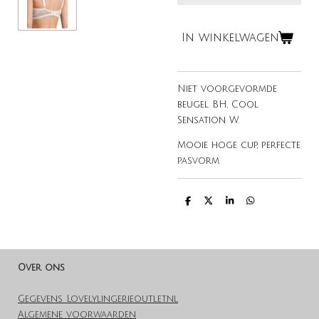
In winkelwagen
Niet voorgevormde
beugel BH, Cool
Sensation W.
Mooie hoge cup, perfecte
pasvorm.
D
D
S
D
e
e
h
e
l
e
a
l
e
l
r
e
n
e
n
Over ons
Gegevens Lovelylingerieoutlet.nl
Algemene voorwaarden