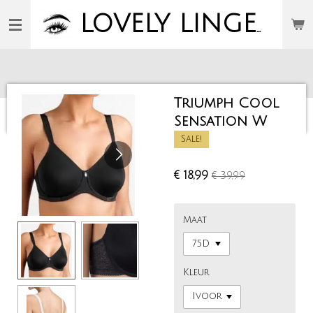
Ga
LOVELY
LINGERIE
direct
naar
de
hoofdinhoud
Triumph Cool
Sensation W
Sale!
€ 18,99
€ 39,99
Maat
Kleur