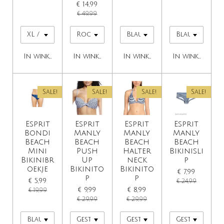
€ 14,99
€ 49,99
In winkelwagen
In winkelwagen
In winkelwagen
In winkelwage
Sale!
Sale!
Sale!
Sale!
Esprit
Esprit
Esprit
Esprit
Bondi
Manly
Manly
Manly
Beach
Beach
Beach
Beach
Mini
Push
Halter
Bikinisli
Bikinibr
Up
neck
p
oekje
Bikinito
Bikinito
€ 7,99
p
p
€ 5,99
€ 24,99
€ 9,99
€ 8,99
€ 19,99
€ 29,99
€ 29,99