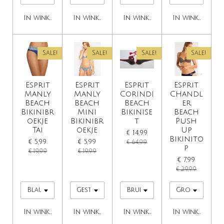
In winkelwagen
In winkelwagen
In winkelwagen
In winkelwage
Sale!
Sale!
Sale!
Sale!
Esprit
Esprit
Esprit
Esprit
Manly
Manly
Corindi
Chandl
Beach
Beach
Beach
er
Bikinibr
Mini
Bikinise
Beach
oekje
Bikinibr
t
Push
Tai
oekje
Up
€ 14,99
Bikinito
€ 5,99
€ 5,99
€ 64,99
p
€ 19,99
€ 19,99
€ 7,99
€ 29,99
In winkelwagen
In winkelwagen
In winkelwagen
In winkelwage