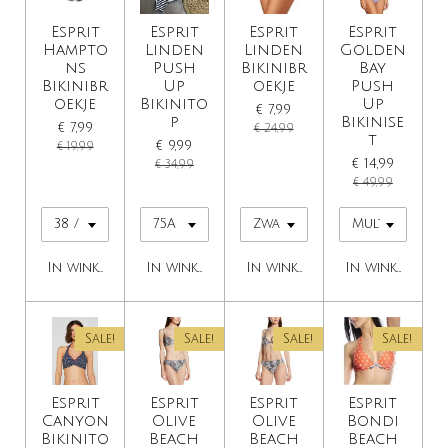
Esprit
Esprit
Esprit
Esprit
Hampto
Linden
Linden
Golden
ns
Push
Bikinibr
Bay
Bikinibr
Up
oekje
Push
oekje
Bikinito
Up
€ 7,99
p
Bikinise
€ 7,99
€ 24,99
t
€ 9,99
€ 19,99
€ 14,99
€ 34,99
€ 49,99
In winkelwagen
In winkelwagen
In winkelwagen
In winkelwage
Sale!
Sale!
Sale!
Sale!
Esprit
Esprit
Esprit
Esprit
Canyon
Olive
Olive
Bondi
Bikinito
Beach
Beach
Beach