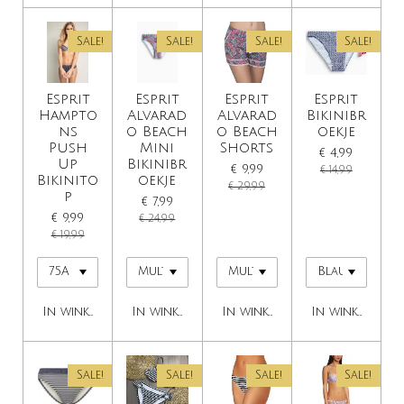
Sale!
Sale!
Sale!
Sale!
Esprit
Esprit
Esprit
Esprit
Hampto
Alvarad
Alvarad
Bikinibr
ns
o Beach
o Beach
oekje
Push
Mini
Shorts
€ 4,99
Up
Bikinibr
€ 9,99
€ 14,99
Bikinito
oekje
€ 29,99
p
€ 7,99
€ 9,99
€ 24,99
€ 19,99
In winkelwagen
In winkelwagen
In winkelwagen
In winkelwage
Sale!
Sale!
Sale!
Sale!