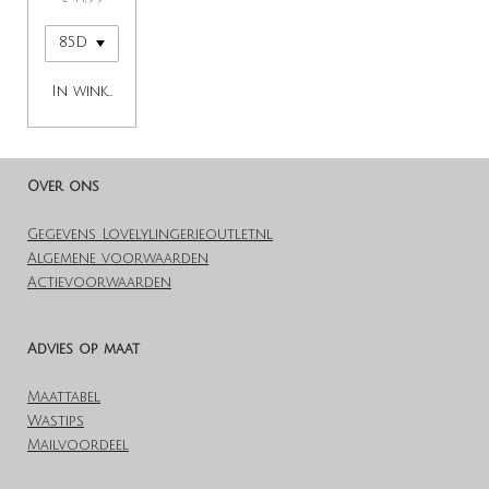
In winkelwagen
Over ons
Gegevens Lovelylingerieoutlet.nl
Algemene voorwaarden
Actievoorwaarden
Advies op maat
Maattabel
Wastips
Mailvoordeel