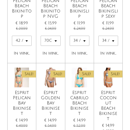
Pelican
Pelican
Pelican
Pelican
Beach
Beach
Beach
Beach
Bikinito
Bikinito
Bikinisli
Bikinisli
p
p NVG
p
p Sexy
€ 18,99
€ 15,99
€ 11,99
€ 11,99
€ 39,99
€ 34,99
€ 24,99
€ 24,99
In winkelwagen
In winkelwagen
In winkelwagen
In winkelwage
Sale!
Sale!
Sale!
Sale!
Esprit
Esprit
Esprit
Esprit
Pelican
Golden
Cabrilo
Cocon
Bay
Bay
Beach
ut
Bikinise
Bikinise
Bikinise
Beach
t
t
t
Bikinise
t
€ 14,99
€ 14,99
€ 14,99
€ 14,99
€ 49,99
€ 54,99
€ 52,99