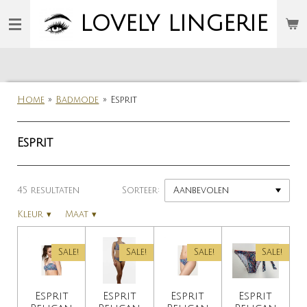
Ga
LOVELY
LINGERIE
direct
naar
de
hoofdinhoud
Home
»
Badmode
»
Esprit
Esprit
45 resultaten
Sorteer:
Kleur
▾
Maat
▾
Sale!
Sale!
Sale!
Sale!
Esprit
Esprit
Esprit
Esprit