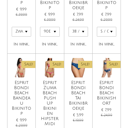
p
Bikinito
Bikinibr
Bikinito
p
oekje
p
€ 9,99
€ 9,99
€ 7,99
€ 7,99
€ 39,99
€ 39,99
€ 24,99
€ 29,99
In winkelwagen
In winkelwagen
In winkelwagen
In winkelwage
Sale!
Sale!
Sale!
Sale!
Esprit
Esprit
Esprit
Esprit
Bondi
Zuma
Bondi
Bondi
Beach
Beach
Beach
Beach
Bandea
Push
Tai
Bikinish
u
Up
Bikinibr
ort
Bikinito
Bikini
oekje
€ 7,99
p
en
€ 5,99
€ 24,99
Hipster
€ 9,99
€ 19,99
Midi
€ 29,99