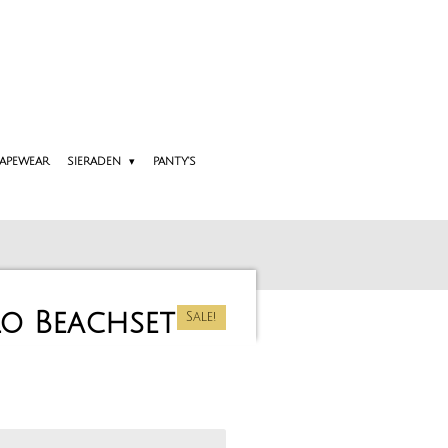
APEWEAR
SIERADEN
PANTY'S
lo Beachset
Sale!