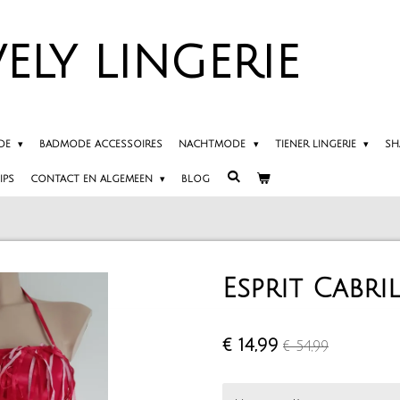
ELY
LINGERIE
DE
BADMODE ACCESSOIRES
NACHTMODE
TIENER LINGERIE
SH
IPS
CONTACT EN ALGEMEEN
BLOG
Esprit Cabri
€ 14,99
€ 54,99