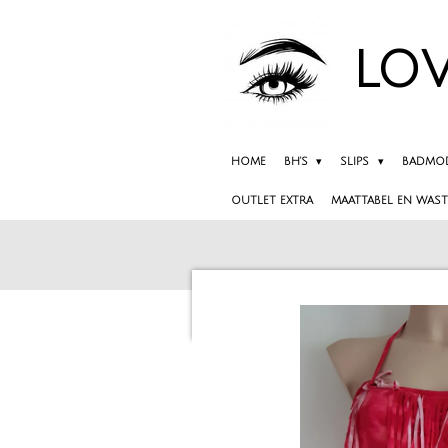
Ga
direct
LOV
naar
de
hoofdinhoud
HOME
BH'S
SLIPS
BADMO
OUTLET EXTRA
MAATTABEL EN WAST