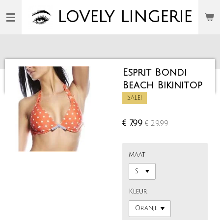
Ga
LOVELY
LINGERIE
direct
naar
de
hoofdinhoud
Esprit Bondi
Beach Bikinitop
Sale!
€ 7,99
€ 29,99
Maat
Kleur