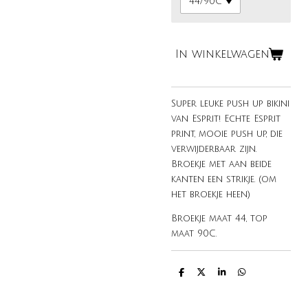
In winkelwagen
Super leuke push up bikini
van Esprit! Echte Esprit
print, mooie push up, die
verwijderbaar zijn.
Broekje met aan beide
kanten een strikje. (om
het broekje heen)
Broekje maat 44, top
maat 90C.
D
D
S
D
e
e
h
e
l
e
a
l
e
l
r
e