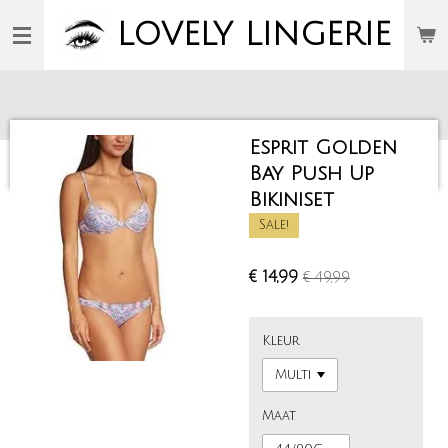
Ga
LOVELY
LINGERIE
direct
naar
de
hoofdinhoud
Esprit Golden
Bay Push Up
Bikiniset
Sale!
€ 14,99
€ 49,99
Kleur
Maat