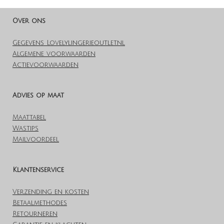
n
e
n
Over ons
Gegevens Lovelylingerieoutlet.nl
Algemene voorwaarden
Actievoorwaarden
Advies op maat
Maattabel
Wastips
Mailvoordeel
Klantenservice
Verzending en kosten
Betaalmethodes
Retourneren