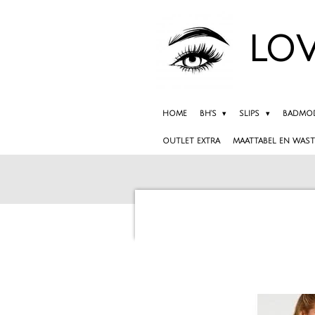
Ga
direct
LOV
naar
de
hoofdinhoud
HOME
BH'S
SLIPS
BADMO
OUTLET EXTRA
MAATTABEL EN WAST