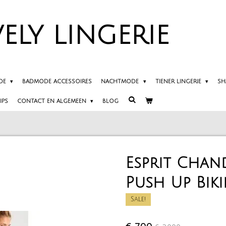
ELY
LINGERIE
DE
BADMODE ACCESSOIRES
NACHTMODE
TIENER LINGERIE
SH
IPS
CONTACT EN ALGEMEEN
BLOG
Esprit Chan
Push Up Biki
Sale!