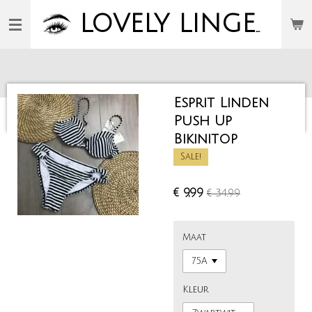
Ga
LOVELY
LINGERIE
direct
naar
de
hoofdinhoud
Esprit Linden
Push Up
Bikinitop
Sale!
€ 9,99
€ 34,99
Maat
Kleur