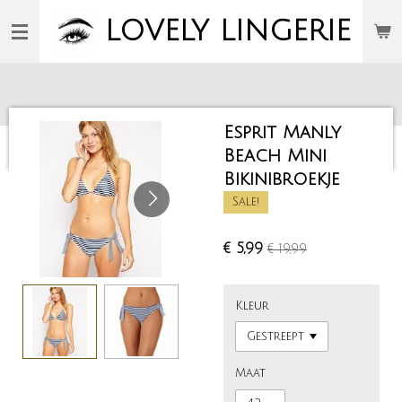
Ga
LOVELY
LINGERIE
direct
naar
de
hoofdinhoud
Esprit Manly
Beach Mini
Bikinibroekje
Sale!
€ 5,99
€ 19,99
Kleur
Maat