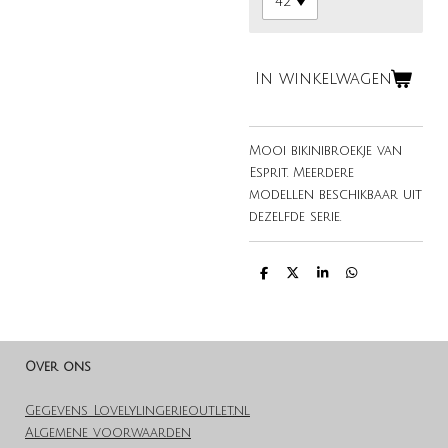
In winkelwagen
Mooi bikinibroekje van
Esprit. Meerdere
modellen beschikbaar uit
dezelfde serie.
D
D
S
D
e
e
h
e
l
e
a
l
e
l
r
e
n
e
n
Over ons
Gegevens Lovelylingerieoutlet.nl
Algemene voorwaarden