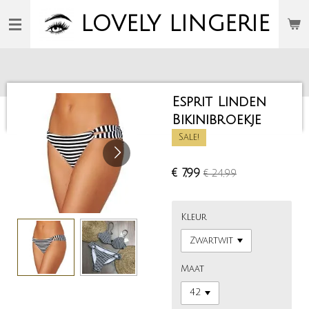
Ga
LOVELY
LINGERIE
direct
naar
de
hoofdinhoud
Esprit Linden
Bikinibroekje
Sale!
€ 7,99
€ 24,99
Kleur
Maat