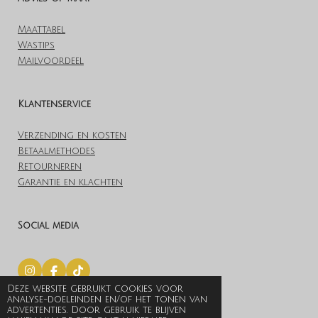
Maattabel
Wastips
Mailvoordeel
Klantenservice
Verzending en kosten
Betaalmethodes
Retourneren
Garantie en klachten
Social media
I
F
T
n
a
i
Deze website gebruikt cookies voor
© 2019 Lovelylingerieoutlet.nl
s
c
k
analyse-doeleinden en/of het tonen van
t
e
T
Powered by
JouwWeb
advertenties. Door gebruik te blijven
a
b
o