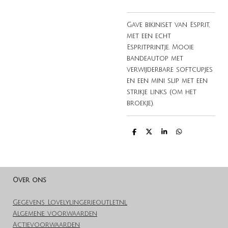
Gave bikiniset van Esprit,
met een echt
Espritprintje. Mooie
bandeautop met
verwijderbare softcupjes
en een mini slip met een
strikje links (om het
broekje).
D
D
S
D
e
e
h
e
l
e
a
l
e
l
r
e
n
e
n
Over ons
Gegevens Lovelylingerieoutlet.nl
Algemene voorwaarden
Actievoorwaarden