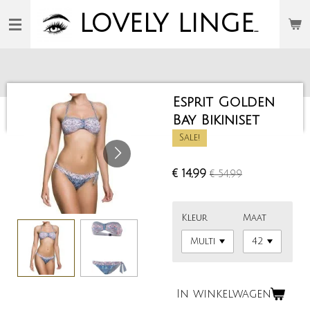
Ga
LOVELY
LINGERIE
direct
naar
de
hoofdinhoud
Esprit Golden
Bay Bikiniset
Sale!
€ 14,99
€ 54,99
Kleur
Maat
In winkelwagen