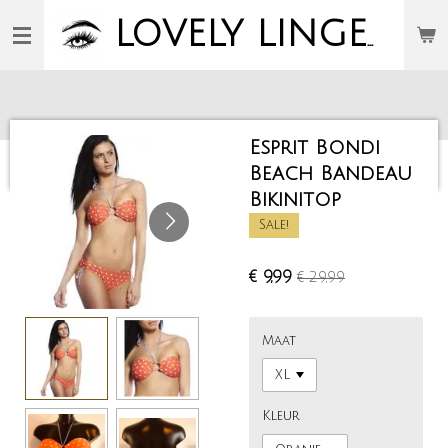
Ga
LOVELY
LINGERIE
direct
naar
de
hoofdinhoud
Esprit Bondi
Beach Bandeau
Bikinitop
Sale!
€ 9,99
€ 29,99
Maat
Kleur