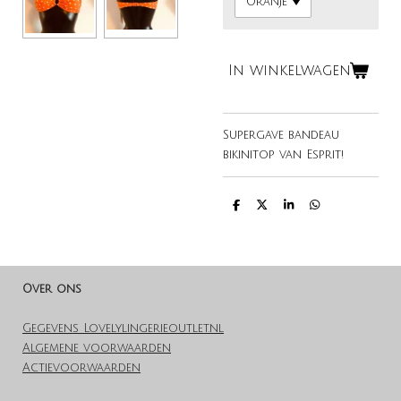
In winkelwagen
Supergave bandeau
bikinitop van Esprit!
D
D
S
D
e
e
h
e
l
e
a
l
e
l
r
e
n
e
n
Over ons
Gegevens Lovelylingerieoutlet.nl
Algemene voorwaarden
Actievoorwaarden