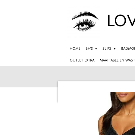
Ga
direct
LOV
naar
de
hoofdinhoud
HOME
BH'S
SLIPS
BADMO
OUTLET EXTRA
MAATTABEL EN WAST