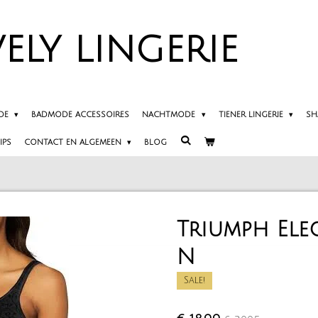
ELY
LINGERIE
DE
BADMODE ACCESSOIRES
NACHTMODE
TIENER LINGERIE
SH
IPS
CONTACT EN ALGEMEEN
BLOG
Triumph El
N
Sale!