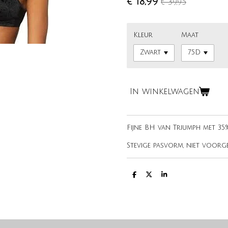
€ 18,99
€ 39,95
Kleur
Maat
In winkelwagen
Fijne BH van Triumph met 35
Stevige pasvorm, niet voor
D
D
S
e
e
h
l
e
a
e
l
r
n
e