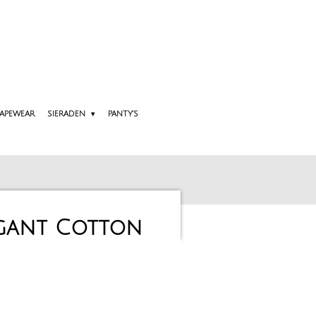
APEWEAR
SIERADEN
PANTY'S
egant Cotton