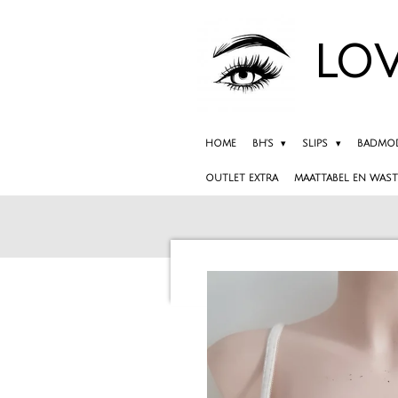
Ga
direct
LOV
naar
de
hoofdinhoud
HOME
BH'S
SLIPS
BADMO
OUTLET EXTRA
MAATTABEL EN WAST