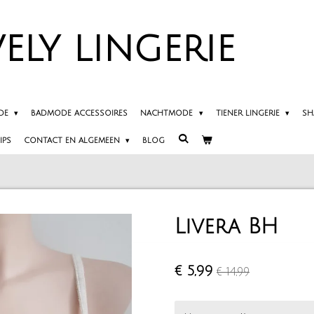
ELY
LINGERIE
DE
BADMODE ACCESSOIRES
NACHTMODE
TIENER LINGERIE
SH
IPS
CONTACT EN ALGEMEEN
BLOG
Livera BH
€ 5,99
€ 14,99