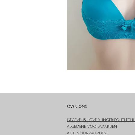
Over ons
Gegevens Lovelylingerieoutlet.nl
Algemene voorwaarden
Actievoorwaarden