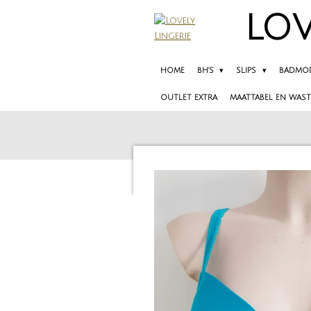
Ga
LOV
direct
naar
de
HOME
BH'S
SLIPS
BADMO
hoofdinhoud
OUTLET EXTRA
MAATTABEL EN WAST