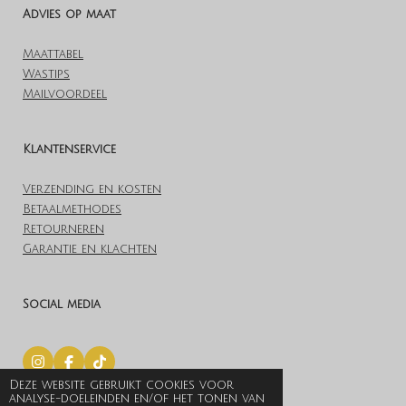
Advies op maat
Maattabel
Wastips
Mailvoordeel
Klantenservice
Verzending en kosten
Betaalmethodes
Retourneren
Garantie en klachten
Social media
I
F
T
n
a
i
Deze website gebruikt cookies voor
© 2019 Lovelylingerieoutlet.nl
s
c
k
analyse-doeleinden en/of het tonen van