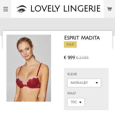
Ga
LOVELY
LINGERIE
direct
naar
de
hoofdinhoud
Esprit Madita
Sale!
€ 9,99
€ 24,99
Kleur
Maat