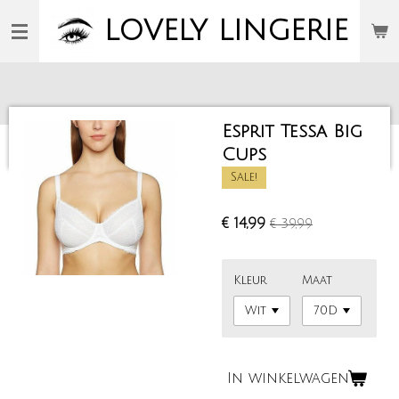
Ga
LOVELY
LINGERIE
direct
naar
de
hoofdinhoud
Esprit Tessa Big
Cups
Sale!
€ 14,99
€ 39,99
Kleur
Maat
In winkelwagen