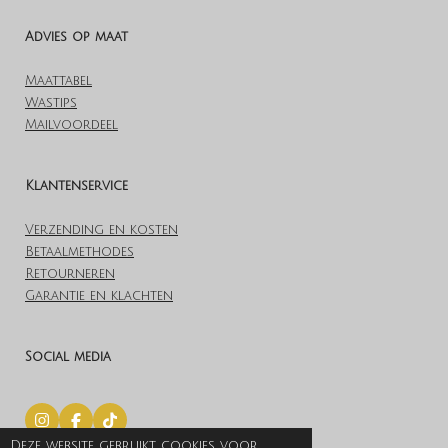
Advies op maat
Maattabel
Wastips
Mailvoordeel
Klantenservice
Verzending en kosten
Betaalmethodes
Retourneren
Garantie en klachten
Social media
I
F
T
n
a
i
Deze website gebruikt cookies voor