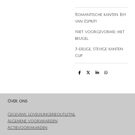
Romantische kanten BH
van Esprit!
Niet voorgevormd, met
beugel.
3-delige, stevige kanten
cup.
D
D
S
D
e
e
h
e
l
e
a
l
e
l
r
e
n
e
n
Over ons
Gegevens Lovelylingerieoutlet.nl
Algemene voorwaarden
Actievoorwaarden