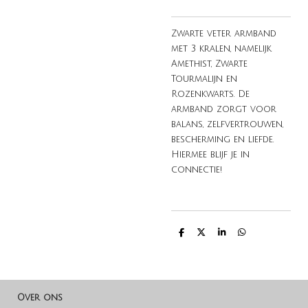
Zwarte veter armband
met 3 kralen, namelijk
Amethist, Zwarte
Tourmalijn en
Rozenkwarts. De
armband zorgt voor
balans, zelfvertrouwen,
bescherming en liefde.
Hiermee blijf je in
connectie!
D
D
S
D
e
e
h
e
l
e
a
l
e
l
r
e
n
e
n
Over ons