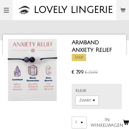
Ga
LOVELY
LINGERIE
direct
naar
de
hoofdinhoud
Armband
Anxiety Relief
Sale!
€ 7,99
€ 15,99
Kleur
In
winkelwagen