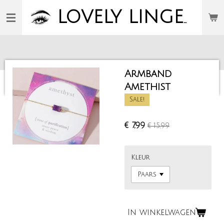
Ga
LOVELY
LINGERIE
direct
naar
de
hoofdinhoud
Armband
Amethist
Sale!
€ 7,99
€ 15,99
Kleur
In winkelwagen