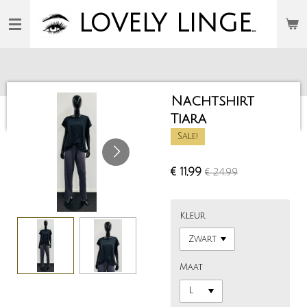
Ga
LOVELY
LINGERIE
direct
naar
de
hoofdinhoud
Nachtshirt
Tiara
Sale!
€ 11,99
€ 24,99
Kleur
Maat