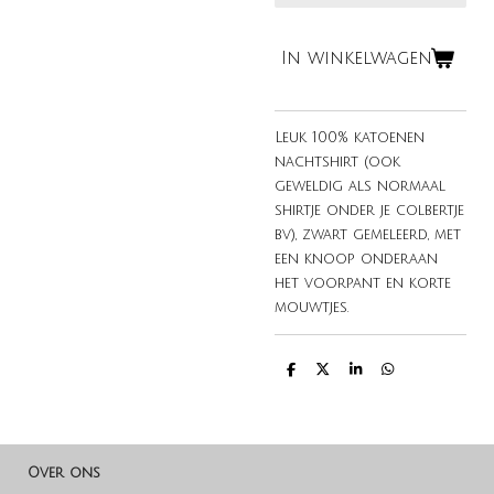
In winkelwagen
Leuk 100% katoenen
nachtshirt (ook
geweldig als normaal
shirtje onder je colbertje
bv), zwart gemeleerd, met
een knoop onderaan
het voorpant en korte
mouwtjes.
D
D
S
D
e
e
h
e
l
e
a
l
e
l
r
e
n
e
n
Over ons