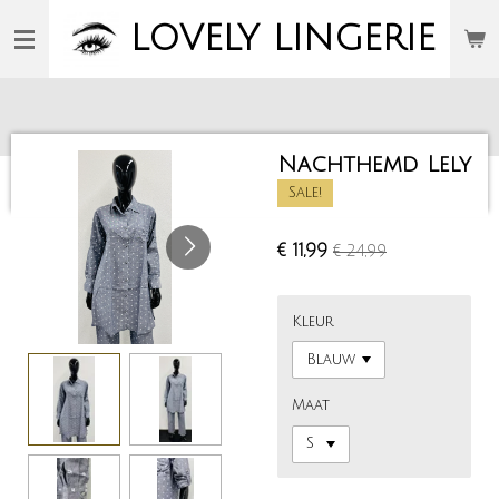
Ga
LOVELY
LINGERIE
direct
naar
de
hoofdinhoud
Nachthemd Lely
Sale!
€ 11,99
€ 24,99
Kleur
Maat