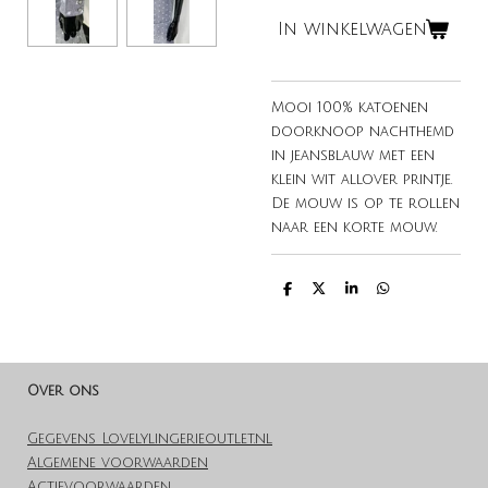
In winkelwagen
Mooi 100% katoenen
doorknoop nachthemd
in jeansblauw met een
klein wit allover printje.
De mouw is op te rollen
naar een korte mouw.
D
D
S
D
e
e
h
e
l
e
a
l
e
l
r
e
n
e
n
Over ons
Gegevens Lovelylingerieoutlet.nl
Algemene voorwaarden
Actievoorwaarden