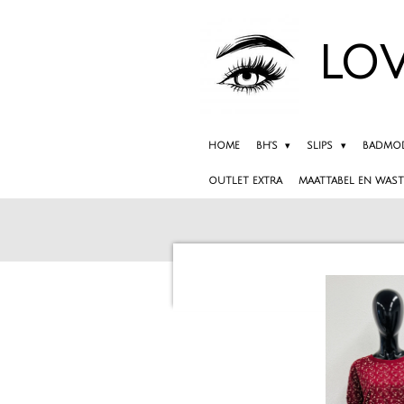
Ga
direct
LOV
naar
de
hoofdinhoud
HOME
BH'S
SLIPS
BADMO
OUTLET EXTRA
MAATTABEL EN WAST