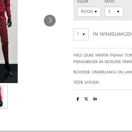
Kleur
Maat
In winkelwage
Hele leuke winter pyjama top
pyjamabroek in dezelfde prin
Boordje onderlangs en lan
100% katoen.
D
D
S
e
e
h
l
e
a
e
l
r
n
e