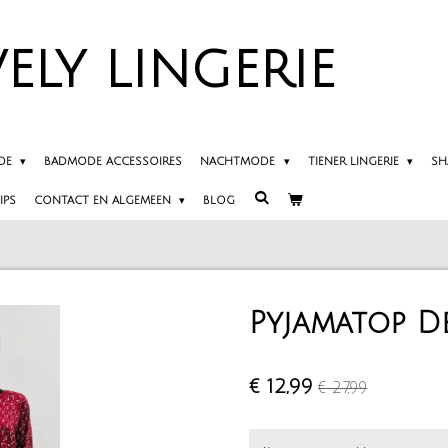
ELY
LINGERIE
DE
BADMODE ACCESSOIRES
NACHTMODE
TIENER LINGERIE
SH
IPS
CONTACT EN ALGEMEEN
BLOG
Pyjamatop D
€ 12,99
€ 27,99