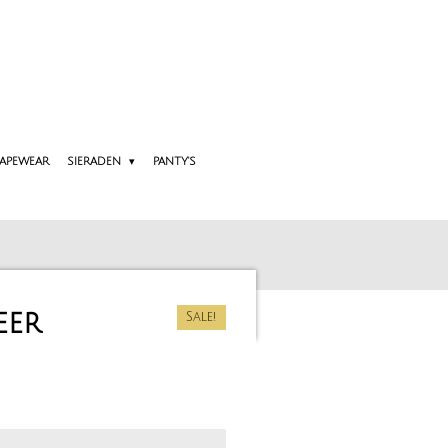
APEWEAR
SIERADEN
PANTY'S
eer
Sale!