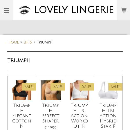
Ga
LOVELY
LINGERIE
direct
naar
de
hoofdinhoud
Home
»
BH's
»
Triumph
Triumph
Sale!
Sale!
Sale!
Sale!
Triump
Triump
Triump
Triump
h
h
h Tri
h Tri
Elegant
Perfect
Action
Action
Cotton
Shaper
Worko
Hybrid
N
ut N
Star P
€ 19,99