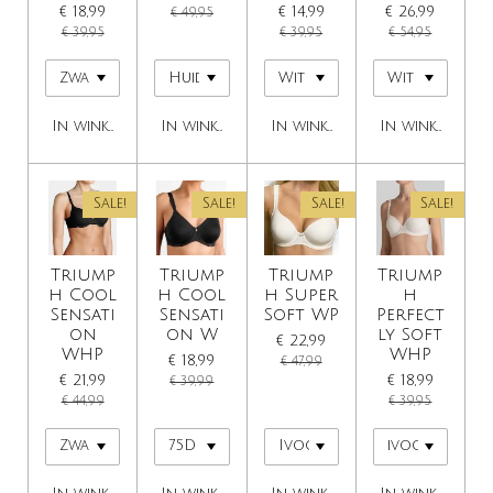
€ 18,99
€ 14,99
€ 26,99
€ 49,95
€ 39,95
€ 39,95
€ 54,95
In winkelwagen
In winkelwagen
In winkelwagen
In winkelwage
Sale!
Sale!
Sale!
Sale!
Triump
Triump
Triump
Triump
h Cool
h Cool
h Super
h
Sensati
Sensati
Soft WP
Perfect
on
on W
ly Soft
€ 22,99
WHP
WHP
€ 18,99
€ 47,99
€ 21,99
€ 18,99
€ 39,99
€ 44,99
€ 39,95