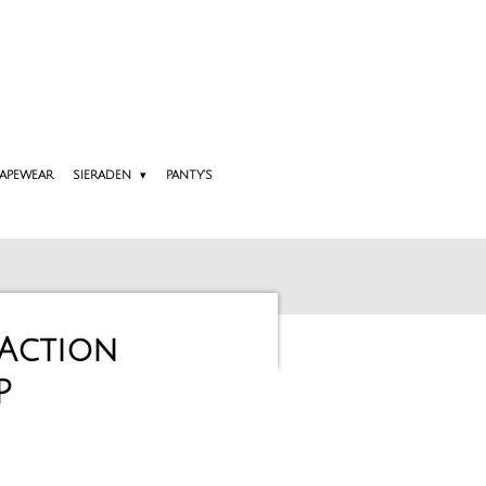
APEWEAR
SIERADEN
PANTY'S
 Action
P