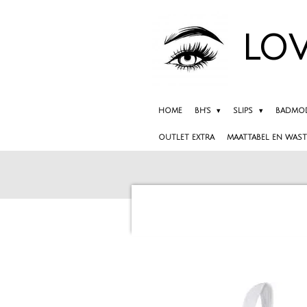
Ga
direct
LOV
naar
de
hoofdinhoud
HOME
BH'S
SLIPS
BADMO
OUTLET EXTRA
MAATTABEL EN WAST