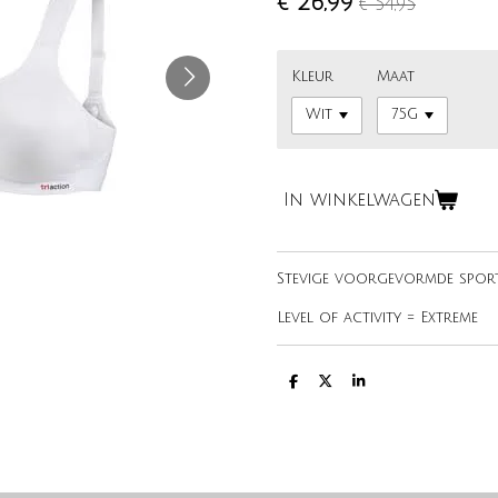
€ 26,99
€ 54,95
Kleur
Maat
In winkelwagen
Stevige voorgevormde sport
Level of activity = Extreme
D
D
S
e
e
h
l
e
a
e
l
r
n
e