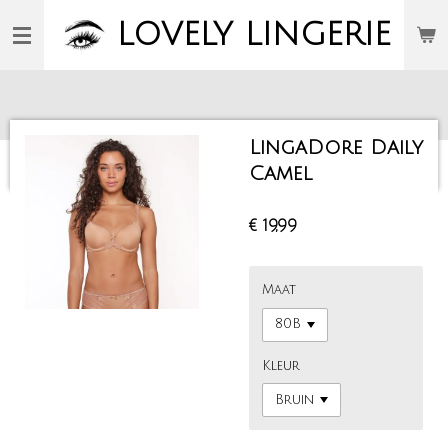
Ga
LOVELY
LINGERIE
direct
naar
de
hoofdinhoud
LingaDore Daily
Camel
€ 19,99
Maat
Kleur