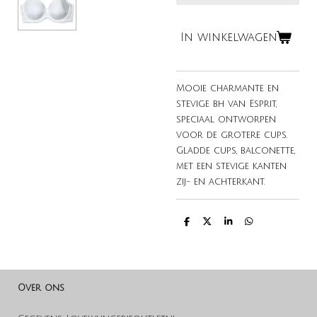
In winkelwagen
Mooie charmante en
stevige bh van Esprit,
speciaal ontworpen
voor de grotere cups.
Gladde cups, balconette,
met een stevige kanten
zij- en achterkant.
D
D
S
D
e
e
h
e
l
e
a
l
e
l
r
e
n
e
n
Over ons