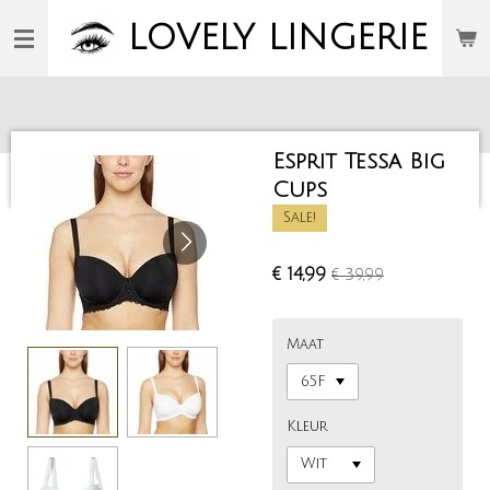
Ga
LOVELY
LINGERIE
direct
naar
de
hoofdinhoud
Esprit Tessa Big
Cups
Sale!
€ 14,99
€ 39,99
Maat
Kleur