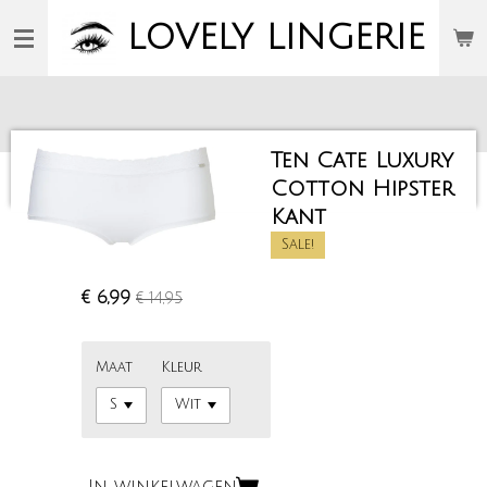
Ga
LOVELY
LINGERIE
direct
naar
de
hoofdinhoud
Ten Cate Luxury
Cotton Hipster
Kant
Sale!
€ 6,99
€ 14,95
Maat
Kleur