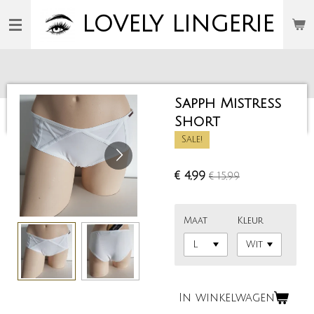
Ga
LOVELY
LINGERIE
direct
naar
de
hoofdinhoud
Sapph Mistress
Short
Sale!
€ 4,99
€ 15,99
Maat
Kleur
In winkelwagen