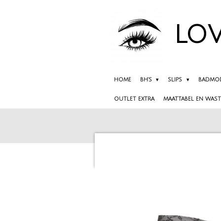
Ga
direct
LOV
naar
de
hoofdinhoud
HOME
BH'S
SLIPS
BADMO
OUTLET EXTRA
MAATTABEL EN WAST