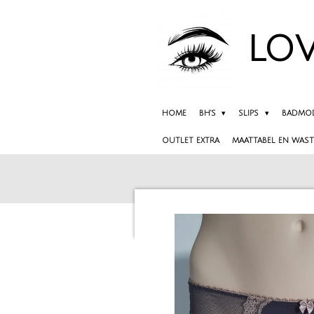
Ga
direct
LOV
naar
de
hoofdinhoud
HOME
BH'S
SLIPS
BADMO
OUTLET EXTRA
MAATTABEL EN WAST