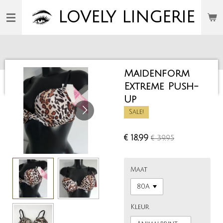
Ga
LOVELY
LINGERIE
direct
naar
de
hoofdinhoud
Maidenform
Extreme Push-
Up
Sale!
€ 18,99
€ 39,95
Maat
Kleur