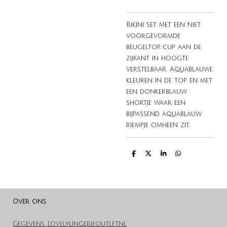
Bikini set met een niet
voorgevormde
beugeltop, cup aan de
zijkant in hoogte
verstelbaar. Aquablauwe
kleuren in de top en met
een donkerblauw
shortje waar een
bijpassend aquablauw
riempje omheen zit.
D
D
S
D
e
e
h
e
l
e
a
l
e
l
r
e
n
e
n
Over ons
Gegevens Lovelylingerieoutlet.nl