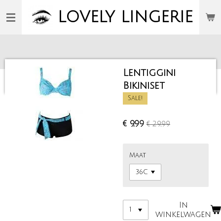
Ga
LOVELY
LINGERIE
direct
naar
de
hoofdinhoud
Lentiggini
Bikiniset
Sale!
€ 9,99
€ 29,99
Maat
In
winkelwagen