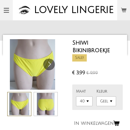
Ga
LOVELY
LINGERIE
direct
naar
de
hoofdinhoud
Shiwi
Bikinibroekje
Sale!
€ 3,99
€ 9,99
Maat
Kleur
In winkelwagen