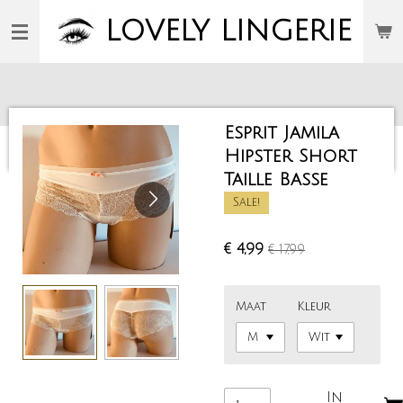
Ga
LOVELY
LINGERIE
direct
naar
de
hoofdinhoud
Esprit Jamila
Hipster Short
Taille Basse
Sale!
€ 4,99
€ 17,99
Maat
Kleur
In