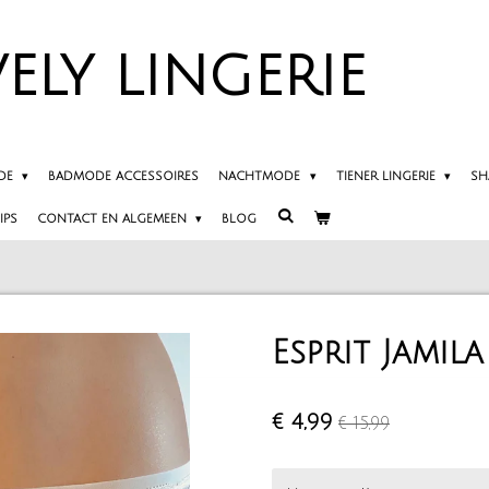
ELY
LINGERIE
DE
BADMODE ACCESSOIRES
NACHTMODE
TIENER LINGERIE
SH
IPS
CONTACT EN ALGEMEEN
BLOG
Esprit Jamila
€ 4,99
€ 15,99