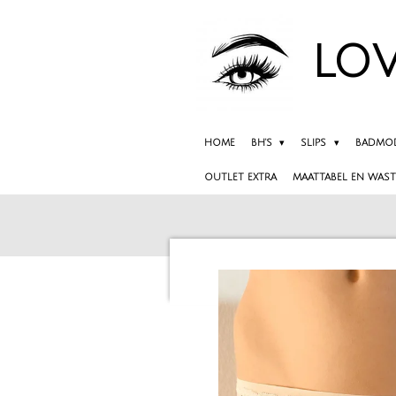
Ga
direct
LOV
naar
de
hoofdinhoud
HOME
BH'S
SLIPS
BADMO
OUTLET EXTRA
MAATTABEL EN WAST