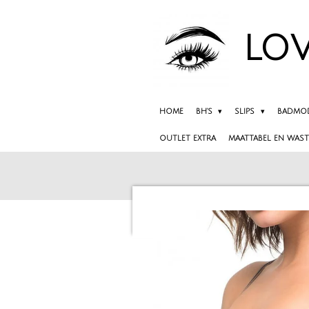
Ga
direct
LOV
naar
de
hoofdinhoud
HOME
BH'S
SLIPS
BADMO
OUTLET EXTRA
MAATTABEL EN WAST