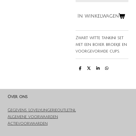
In winkelwagen
Zwart witte tankini set
met een boxer broekje en
voorgevormde cups.
D
D
S
D
e
e
h
e
l
e
a
l
e
l
r
e
n
e
n
Over ons
Gegevens Lovelylingerieoutlet.nl
Algemene voorwaarden
Actievoorwaarden