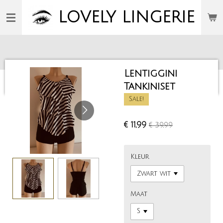
Ga
LOVELY
LINGERIE
direct
naar
de
hoofdinhoud
Lentiggini
Tankiniset
Sale!
€ 11,99
€ 39,99
Kleur
Maat