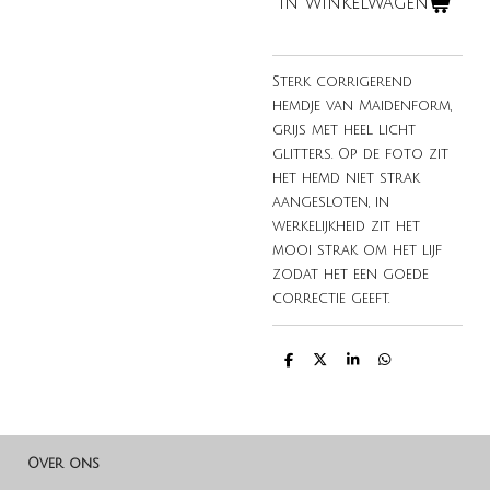
In winkelwagen
Sterk corrigerend
hemdje van Maidenform,
grijs met heel licht
glitters. Op de foto zit
het hemd niet strak
aangesloten, in
werkelijkheid zit het
mooi strak om het lijf
zodat het een goede
correctie geeft.
D
D
S
D
e
e
h
e
l
e
a
l
e
l
r
e
n
e
n
Over ons