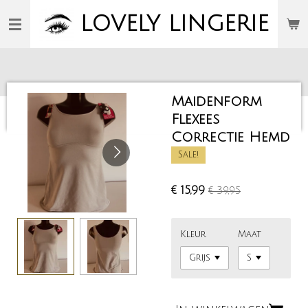
Ga
LOVELY
LINGERIE
direct
naar
de
hoofdinhoud
Maidenform
Flexees
Correctie Hemd
Sale!
€ 15,99
€ 39,95
Kleur
Maat