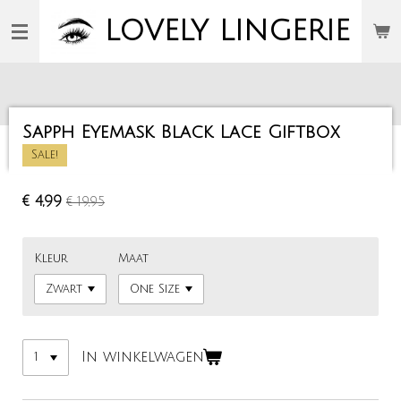
Ga
LOVELY
LINGERIE
direct
naar
de
hoofdinhoud
Sapph Eyemask Black Lace Giftbox
Sale!
€ 4,99
€ 19,95
Kleur
Maat
In winkelwagen