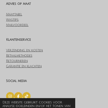
Advies op maat
Maattabel
Wastips
Mailvoordeel
Klantenservice
Verzending en kosten
Betaalmethodes
Retourneren
Garantie en klachten
Social media
I
F
T
n
a
i
Deze website gebruikt cookies voor
© 2019 Lovelylingerieoutlet.nl
s
c
k
analyse-doeleinden en/of het tonen van