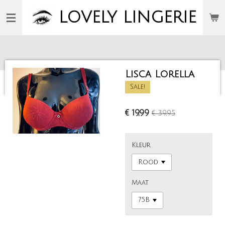
Ga
LOVELY
LINGERIE
direct
naar
de
hoofdinhoud
Lisca Lorella
Sale!
€ 19,99
€ 39,95
Kleur
Maat