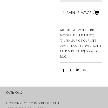
In winkelwagen
Mooie BH van Esprit,
mooi push-up effect,
taupekleurige cup met
zwart kant erover. Kant
langs de bandjes op de
rug.
D
D
S
D
e
e
h
e
l
e
a
l
e
l
r
e
n
e
n
Over ons
Gegevens Lovelylingerieoutlet.nl