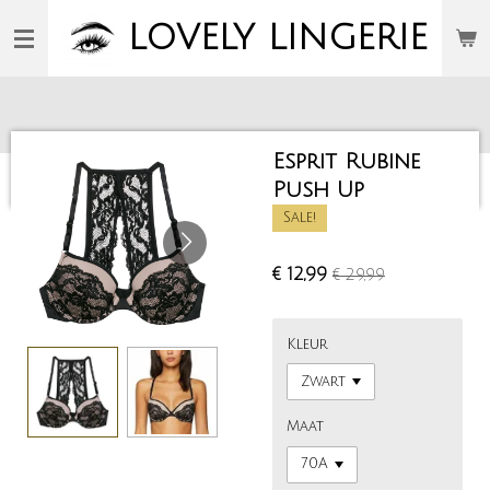
Ga
LOVELY
LINGERIE
direct
naar
de
hoofdinhoud
Esprit Rubine
Push Up
Sale!
€ 12,99
€ 29,99
Kleur
Maat