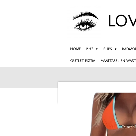
Ga
direct
LOV
naar
de
hoofdinhoud
HOME
BH'S
SLIPS
BADMO
OUTLET EXTRA
MAATTABEL EN WAST