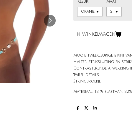
Kleur
Maat
In winkelwagen
Mooie tweekleurige bikini van
Halter striksluiting en strik
Contrasterende afwerking i
"parel" details.
Stringbroekje.
Materiaal: 18 % elasthan, 82
D
D
S
e
e
h
l
e
a
e
l
r
n
e