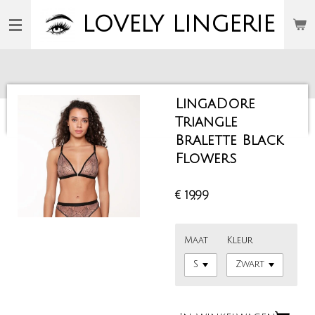
Ga
LOVELY
LINGERIE
direct
naar
de
hoofdinhoud
LingaDore
Triangle
Bralette Black
Flowers
€ 19,99
Maat
Kleur