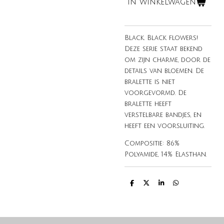
In winkelwagen
Black. Black flowers!
Deze serie staat bekend
om zijn charme, door de
details van bloemen. De
bralette is niet
voorgevormd. De
bralette heeft
verstelbare bandjes, en
heeft een voorsluiting.
Compositie:
86%
Polyamide, 14% Elasthan.
D
D
S
D
e
e
h
e
l
e
a
l
e
l
r
e
n
e
n