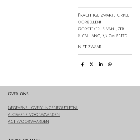
Prachtige zwarte cirkel
oorbellen!
Oorsteker is van ijzer.
8 cm lang, 3,5 cm breed.
Niet zwaar!
D
D
S
D
e
e
h
e
l
e
a
l
e
l
r
e
n
e
n
Over ons
Gegevens Lovelylingerieoutlet.nl
Algemene voorwaarden
Actievoorwaarden