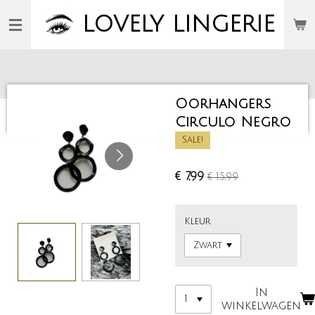
Ga
LOVELY
LINGERIE
direct
naar
de
hoofdinhoud
Oorhangers
Circulo Negro
Sale!
€ 7,99
€ 15,99
Kleur
In
winkelwagen